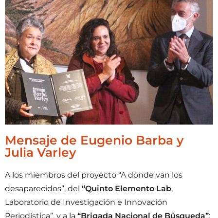
Mensaje de Eugenio Barba y
Julia Varley
A los miembros del proyecto “A dónde van los
desaparecidos”, del
“Quinto Elemento Lab
,
Laboratorio de Investigación e Innovación
Periodística”, y a la
“Brigada Nacional de Búsqueda”
: