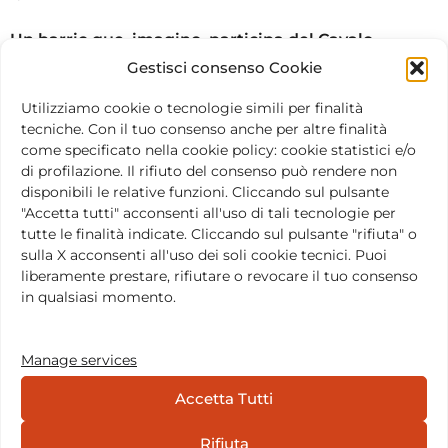
Un barrio que, imagino, participa del Cavalo
Marinho.
Gestisci consenso Cookie
Utilizziamo cookie o tecnologie simili per finalità
«Exactamente. Este año, cuando volvimos a João
tecniche. Con il tuo consenso anche per altre finalità
Pessoa, vimos el espectáculo de “Mestra” Tina con los
come specificato nella cookie policy: cookie statistici e/o
niños y todos los habitantes del barrio.
di profilazione. Il rifiuto del consenso può rendere non
disponibili le relative funzioni. Cliccando sul pulsante
Están todos juntos: los hay de todos los colores de
"Accetta tutti" acconsenti all'uso di tali tecnologie per
tutte le finalità indicate. Cliccando sul pulsante "rifiuta" o
piel, hombres, mujeres, trans, homosexuales y entre
sulla X acconsenti all'uso dei soli cookie tecnici. Puoi
ellos fluye una relación muy familiar en la que nadie
liberamente prestare, rifiutare o revocare il tuo consenso
es privilegiado respecto a los demás.
in qualsiasi momento.
En la feria de este año encontramos a casi todos los
Manage services
niños que participaron el año pasado junto con otros
nuevos
Accetta Tutti
Entre los participantes también estuvo un hombre
Rifiuta