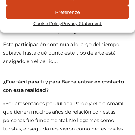
que, en otros lugares, sería definido como “el loco del
Preferenze
pueblo”: fue muy hermoso verlo bailar con los niños y
observar sus interrelaciones: aprenden a compartir, a
Cookie Policy
Privacy Statement
cuidar las costumbres. , para ayudar a la “Mestra” Tina.
Esta participación continua a lo largo del tiempo
subraya hasta qué punto este tipo de arte está
arraigado en el barrio.».
¿Fue fácil para ti y para Barba entrar en contacto
con esta realidad?
«Ser presentados por Juliana Pardo y Alicio Amaral
que tienen muchos años de relación con estas
personas fue fundamental. No llegamos como
turistas, enseguida nos vieron como profesionales