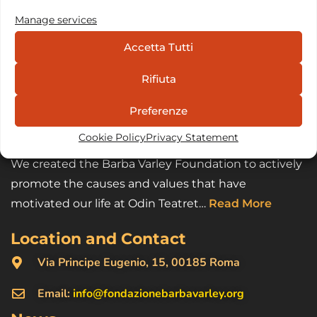
Manage services
Accetta Tutti
Rifiuta
Preferenze
Cookie Policy
Privacy Statement
We created the Barba Varley Foundation to actively
promote the causes and values that have
motivated our life at Odin Teatret…
Read More
Location and Contact
Via Principe Eugenio, 15, 00185 Roma
Email:
info@fondazionebarbavarley.org