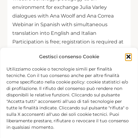
environment for exchange Julia Varley
dialogues with Ana Woolf and Ana Correa
Webinar in Spanish with simultaneous
translation into English and Italian
Participation is free; registration is required at
the following link: https://bit.ly/4hH3Qwq How
Gestisci consenso Cookie
is theatre knowledge passed on? What role
does pedagogy play today in building artistic
Utilizziamo cookie o tecnologie simili per finalità
tecniche. Con il tuo consenso anche per altre finalità
communities and […]
come specificato nella cookie policy: cookie statistici e/o
di profilazione. Il rifiuto del consenso può rendere non
disponibili le relative funzioni. Cliccando sul pulsante
"Accetta tutti" acconsenti all'uso di tali tecnologie per
tutte le finalità indicate. Cliccando sul pulsante "rifiuta" o
Today
Next
Events
Previous
sulla X acconsenti all'uso dei soli cookie tecnici. Puoi
Events
liberamente prestare, rifiutare o revocare il tuo consenso
in qualsiasi momento.
Subscribe to calendar