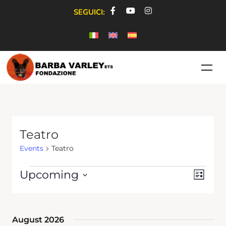
SEGUICI:
Teatro
Events
Teatro
View
Event
Upcoming
List
Views
Navig
Select
Navig
date.
August 2026