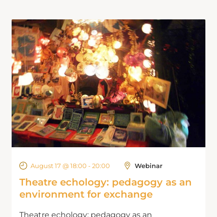
August 17 @ 18:00
-
20:00
Webinar
Theatre echology: pedagogy as an
environment for exchange
Theatre echology: pedagogy as an