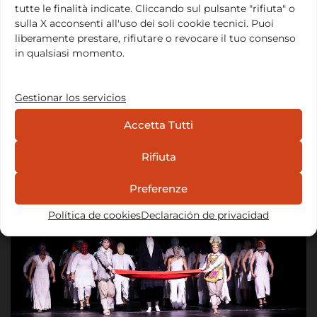
activamente el compromiso con las causas y los
tutte le finalità indicate. Cliccando sul pulsante "rifiuta" o
valores que han motivado nuestra vida en el Odin
sulla X acconsenti all'uso dei soli cookie tecnici. Puoi
liberamente prestare, rifiutare o revocare il tuo consenso
Teatret…
Leer todo
in qualsiasi momento.
Ubicación y contacto
Gestionar los servicios
Via Principe Eugenio, 15, 00185 Roma
Accetta Tutti
Email:
info@fondazionebarbavarley.org
Noticias
Rifiuta
Preferenze
Política de cookies
Declaración de privacidad