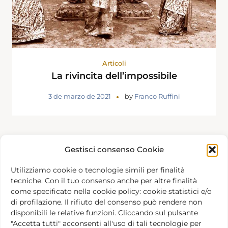
Articoli
La rivincita dell’impossibile
3 de marzo de 2021
by
Franco Ruffini
Gestisci consenso Cookie
Utilizziamo cookie o tecnologie simili per finalità
tecniche. Con il tuo consenso anche per altre finalità
come specificato nella cookie policy: cookie statistici e/o
di profilazione. Il rifiuto del consenso può rendere non
disponibili le relative funzioni. Cliccando sul pulsante
Creamos la Fundación Barba Varley para promover
"Accetta tutti" acconsenti all'uso di tali tecnologie per