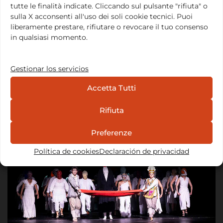
activamente el compromiso con las causas y los
tutte le finalità indicate. Cliccando sul pulsante "rifiuta" o
valores que han motivado nuestra vida en el Odin
sulla X acconsenti all'uso dei soli cookie tecnici. Puoi
liberamente prestare, rifiutare o revocare il tuo consenso
Teatret…
Leer todo
in qualsiasi momento.
Ubicación y contacto
Gestionar los servicios
Via Principe Eugenio, 15, 00185 Roma
Accetta Tutti
Email:
info@fondazionebarbavarley.org
Noticias
Rifiuta
Preferenze
Política de cookies
Declaración de privacidad