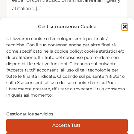
español con traducción simultánea al inglés y
al italiano […]
Gestisci consenso Cookie
Utilizziamo cookie o tecnologie simili per finalità
Hoy
Next
Eventos
Previous
tecniche. Con il tuo consenso anche per altre finalità
Evento
come specificato nella cookie policy: cookie statistici e/o
di profilazione. Il rifiuto del consenso può rendere non
Subscribe to calendar
disponibili le relative funzioni. Cliccando sul pulsante
"Accetta tutti" acconsenti all'uso di tali tecnologie per
tutte le finalità indicate. Cliccando sul pulsante "rifiuta" o
sulla X acconsenti all'uso dei soli cookie tecnici. Puoi
liberamente prestare, rifiutare o revocare il tuo consenso
in qualsiasi momento.
Gestionar los servicios
Accetta Tutti