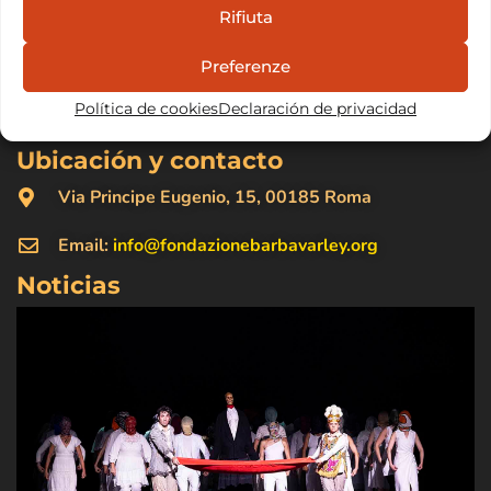
Creamos la Fundación Barba Varley para promover
Rifiuta
activamente el compromiso con las causas y los
Preferenze
valores que han motivado nuestra vida en el Odin
Teatret…
Leer todo
Política de cookies
Declaración de privacidad
Ubicación y contacto
Via Principe Eugenio, 15, 00185 Roma
Email:
info@fondazionebarbavarley.org
Noticias