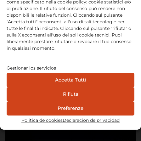
come specificato nella cookie policy: cookie statistici e/o
di profilazione. Il rifiuto del consenso può rendere non
disponibili le relative funzioni. Cliccando sul pulsante
"Accetta tutti" acconsenti all'uso di tali tecnologie per
tutte le finalità indicate. Cliccando sul pulsante "rifiuta" o
sulla X acconsenti all'uso dei soli cookie tecnici. Puoi
Creamos la Fundación Barba Varley para promover
liberamente prestare, rifiutare o revocare il tuo consenso
in qualsiasi momento.
activamente el compromiso con las causas y los
valores que han motivado nuestra vida en el Odin
Teatret…
Leer todo
Gestionar los servicios
Accetta Tutti
Ubicación y contacto
Via Principe Eugenio, 15, 00185 Roma
Rifiuta
Email:
info@fondazionebarbavarley.org
Preferenze
Noticias
Política de cookies
Declaración de privacidad