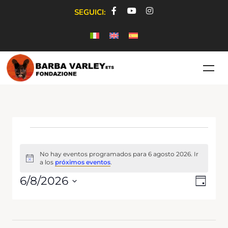
SEGUICI:
No hay eventos programados para 6 agosto 2026. Ir
Aviso
a los
próximos eventos
.
Nave
Naveg
6/8/2026
Día
de
de
Selecciona
vistas
la
vistas
de
fecha.
Event