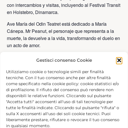
con intercambios y visitas, incluyendo al Festival Transit
en Holstebro, Dinamarca.
Ave María del Odin Teatret está dedicado a María
Cánepa. Mr Peanut, el personaje que representa a la
muerte, la devuelve a la vida, transformando el duelo en
un acto de amor.
Gestisci consenso Cookie
Añadir al calendario
Utilizziamo cookie o tecnologie simili per finalità
tecniche. Con il tuo consenso anche per altre finalità
come specificato nella cookie policy: cookie statistici e/o
di profilazione. Il rifiuto del consenso può rendere non
disponibili le relative funzioni. Cliccando sul pulsante
"Accetta tutti" acconsenti all'uso di tali tecnologie per
DETAILS
tutte le finalità indicate. Cliccando sul pulsante "rifiuta" o
sulla X acconsenti all'uso dei soli cookie tecnici. Puoi
Date:
marzo 26
liberamente prestare, rifiutare o revocare il tuo consenso
in qualsiasi momento.
Time:
18:00 - 20:00