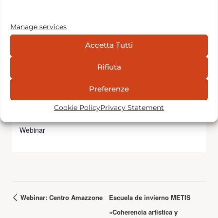
Event Category:
Teatro
Manage services
ORGANIZADOR
Accetta Tutti
Fondazione Barba Varley ETS
Rifiuta
Email:
fondazionebarbavarley@gmail.com
Preferenze
Cookie Policy
Privacy Statement
RECINTO
Webinar
Webinar: Centro Amazzone
Escuela de invierno METIS
«Coherencia artística y