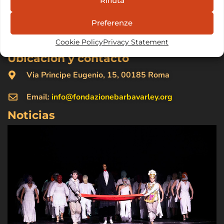
Rifiuta
activamente el compromiso con las causas y los
valores que han motivado nuestra vida en el Odin
Preferenze
Teatret…
Leer todo
Cookie Policy
Privacy Statement
Ubicación y contacto
Via Principe Eugenio, 15, 00185 Roma
Email:
info@fondazionebarbavarley.org
Noticias