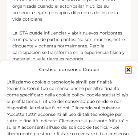
organizada cuando el actor/bailarín utiliza su
presencia según principios diferentes de los de la
vida cotidiana.
La ISTA puede influenciar y abrir nuevos horizontes
a un puñado de participantes. No son muchos, entre
cincuenta y ochenta normalmente. Pero la
participación se transforma en la experiencia física y
material, que la tierra es redonda.
Gestisci consenso Cookie
¿Y cuáles son las consecuencias para un actor o un
director del descubrimiento de que la tierra es
Utilizziamo cookie o tecnologie simili per finalità
redonda? ¿Qué efectos tienen para el entorno social
tecniche. Con il tuo consenso anche per altre finalità
y artístico?
come specificato nella cookie policy: cookie statistici e/o
di profilazione. Il rifiuto del consenso può rendere non
Voy a contarte cómo reaccionaron los
disponibili le relative funzioni. Cliccando sul pulsante
latinoamericanos que estudiaron y participaron en
"Accetta tutti" acconsenti all'uso di tali tecnologie per
la ISTA. Para ellos el encuentro con actores asiáticos
tutte le finalità indicate. Cliccando sul pulsante "rifiuta" o
fue al comienzo una sorpresa. ¿Para qué podrían
sulla X acconsenti all'uso dei soli cookie tecnici. Puoi
servir esas formas tan “exóticas” de hacer teatro tan
liberamente prestare, rifiutare o revocare il tuo consenso