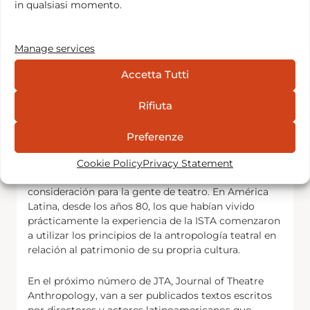
distante de las técnicas teatrales en Latinoamérica,
in qualsiasi momento.
USA y Europa? Pero descubrieron y comenzaron a
entender que atrás de esas formas tan distantes,
había principios técnicos que podían ser utilizados.
Manage services
Accetta Tutti
¿Qué hicieron los más inteligentes de ellos? Miraron
a su propia cultura, a toda la extraordinaria riqueza
espectacular de manifestaciones populares en la
Rifiuta
cultura andina o en Brasil con las danzas de los
Orixas del candomble, el Cavalo marinho, el Bumba
Preferenze
meu boi y muchas más. Toda una profusión de
actores danzantes a nivel popular cuyas técnicas y
Cookie Policy
Privacy Statement
fuerza expresiva no eran para nada tomadas en
consideración para la gente de teatro. En América
Latina, desde los años 80, los que habían vivido
prácticamente la experiencia de la ISTA comenzaron
a utilizar los principios de la antropología teatral en
relación al patrimonio de su propria cultura.
En el próximo número de JTA, Journal of Theatre
Anthropology, van a ser publicados textos escritos