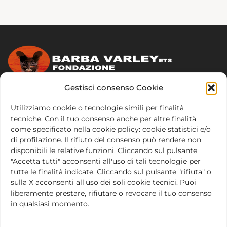
Gestisci consenso Cookie
Abbiamo creato la Barba Varley Foundation per
promuovere attivamente l’impegno per le cause e i
Utilizziamo cookie o tecnologie simili per finalità
tecniche. Con il tuo consenso anche per altre finalità
valori che hanno motivato la nostra vita all’Odin
come specificato nella cookie policy: cookie statistici e/o
Teatret…
Leggi tutto
di profilazione. Il rifiuto del consenso può rendere non
disponibili le relative funzioni. Cliccando sul pulsante
Location e Contatti
"Accetta tutti" acconsenti all'uso di tali tecnologie per
tutte le finalità indicate. Cliccando sul pulsante "rifiuta" o
Via Principe Eugenio, 15, 00185 Roma
sulla X acconsenti all'uso dei soli cookie tecnici. Puoi
liberamente prestare, rifiutare o revocare il tuo consenso
Email:
info@fondazionebarbavarley.org
in qualsiasi momento.
Notizie