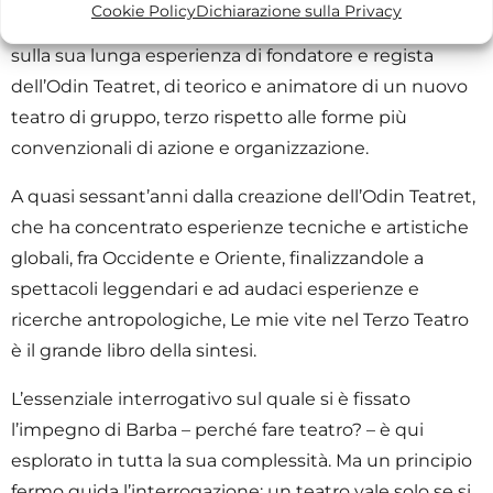
Cookie Policy
Dichiarazione sulla Privacy
1962 e, ancor di più e nelle lingue più disparate, i saggi
sulla sua lunga esperienza di fondatore e regista
dell’Odin Teatret, di teorico e animatore di un nuovo
teatro di gruppo, terzo rispetto alle forme più
convenzionali di azione e organizzazione.
A quasi sessant’anni dalla creazione dell’Odin Teatret,
che ha concentrato esperienze tecniche e artistiche
globali, fra Occidente e Oriente, finalizzandole a
spettacoli leggendari e ad audaci esperienze e
ricerche antropologiche, Le mie vite nel Terzo Teatro
è il grande libro della sintesi.
L’essenziale interrogativo sul quale si è fissato
l’impegno di Barba – perché fare teatro? – è qui
esplorato in tutta la sua complessità. Ma un principio
fermo guida l’interrogazione: un teatro vale solo se si