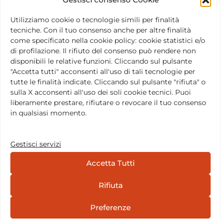
Concepita come un ampio progetto di condivisione
di conoscenza sulle tecniche dell’attore, la rivista è
Utilizziamo cookie o tecnologie simili per finalità
tecniche. Con il tuo consenso anche per altre finalità
pubblicata sotto gli auspici dell’
International School
come specificato nella cookie policy: cookie statistici e/o
of Theatre Anthropology
(ISTA), con il supporto della
di profilazione. Il rifiuto del consenso può rendere non
Fondazione Barba Varley
, in collaborazione con gli
disponibili le relative funzioni. Cliccando sul pulsante
"Accetta tutti" acconsenti all'uso di tali tecnologie per
Archivi dell’
Odin Teatret
e con il
Centre for Theatre
tutte le finalità indicate. Cliccando sul pulsante "rifiuta" o
Laboratory Studies
del Dipartimento di
sulla X acconsenti all'uso dei soli cookie tecnici. Puoi
Drammaturgia dell’Università di Aarhus (Danimarca).
liberamente prestare, rifiutare o revocare il tuo consenso
in qualsiasi momento.
Le mie vite nel Terzo Teatro -
Differenza, mestiere, rivolta
Gestisci servizi
Accetta Tutti
Eugenio Barba: Le mie vite nel Terzo Teatro –
Differenza, mestiere, rivolta a cura di Lluis Masgrau.
Rifiuta
Eugenio Barba è uno dei grandi maestri del teatro
Preferenze
del Novecento. Sono molti i libri scritti da lui sin dal