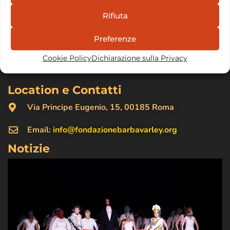
Rifiuta
Abbiamo creato la Barba Varley Foundation per
promuovere attivamente l’impegno per le cause e i
Preferenze
valori che hanno motivato la nostra vita all’Odin
Cookie Policy
Dichiarazione sulla Privacy
Teatret…
Leggi tutto
Location e Contatti
Via Principe Eugenio, 15, 00185 Roma
Email:
info@fondazionebarbavarley.org
Notizie