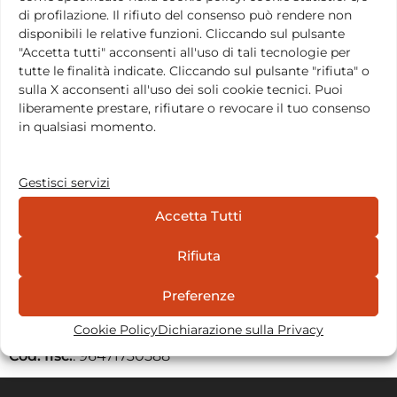
di profilazione. Il rifiuto del consenso può rendere non
disponibili le relative funzioni. Cliccando sul pulsante
"Accetta tutti" acconsenti all'uso di tali tecnologie per
tutte le finalità indicate. Cliccando sul pulsante "rifiuta" o
sulla X acconsenti all'uso dei soli cookie tecnici. Puoi
liberamente prestare, rifiutare o revocare il tuo consenso
in qualsiasi momento.
Gestisci servizi
Accetta Tutti
Dona il tuo 5xmille
Rifiuta
Sostieni le cause e i progetti umanitari della
Fondazione Barba Varley ETS
Preferenze
Cookie Policy
Dichiarazione sulla Privacy
Fondazione Barba Varley ETS
Cod. fisc.
: 96471730588