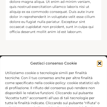
dolore magna aliqua. Ut enim ad minim veniam,
quis nostrud exercitation ullamco laboris nisi ut
aliquip ex ea commodo consequat. Duis aute irure
dolor in reprehenderit in voluptate velit esse cillum
dolore eu fugiat nulla pariatur. Excepteur sint
occaecat cupidatat non proident, sunt in culpa qui
officia deserunt mollit anim id est laborum.
Gestisci consenso Cookie
Utilizziamo cookie o tecnologie simili per finalità
tecniche. Con il tuo consenso anche per altre finalità
come specificato nella cookie policy: cookie statistici e/o
Abbiamo creato la Barba Varley Foundation per
di profilazione. Il rifiuto del consenso può rendere non
disponibili le relative funzioni. Cliccando sul pulsante
promuovere attivamente l’impegno per le cause e i
"Accetta tutti" acconsenti all'uso di tali tecnologie per
valori che hanno motivato la nostra vita all’Odin
tutte le finalità indicate. Cliccando sul pulsante "rifiuta" o