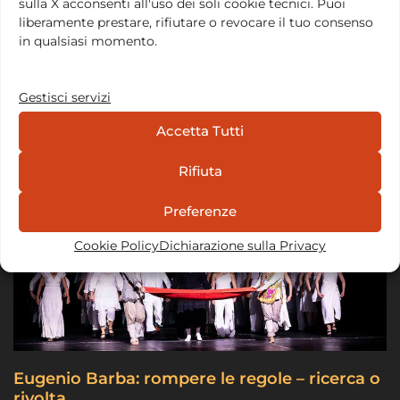
Teatret…
Leggi tutto
sulla X acconsenti all'uso dei soli cookie tecnici. Puoi
liberamente prestare, rifiutare o revocare il tuo consenso
in qualsiasi momento.
Location e Contatti
Via Principe Eugenio, 15, 00185 Roma
Gestisci servizi
Email:
info@fondazionebarbavarley.org
Accetta Tutti
Notizie
Rifiuta
Preferenze
Cookie Policy
Dichiarazione sulla Privacy
Eugenio Barba: rompere le regole – ricerca o
rivolta