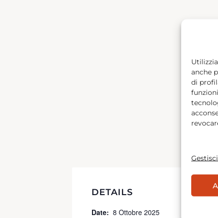
Utilizzi
anche pe
di profi
funzioni
tecnolog
acconsen
revocar
Gestisci
A
DETAILS
Date:
8 Ottobre 2025