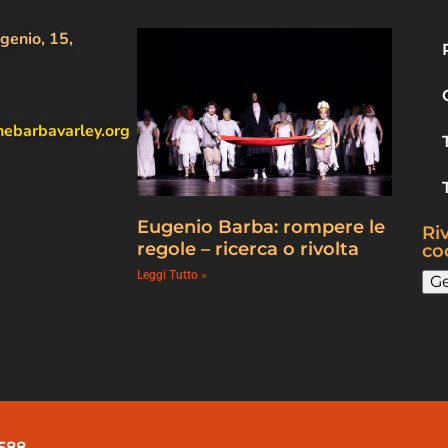
genio, 15,
nebarbavarley.org
Eugenio Barba: rompere le
Riv
regole – ricerca o rivolta
co
Leggi Tutto »
Ge
0588