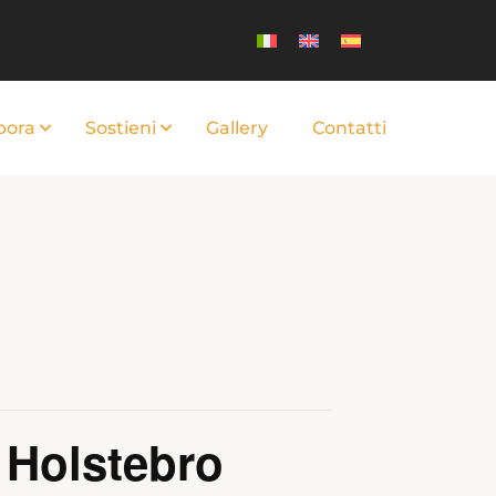
bora
Sostieni
Gallery
Contatti
i Holstebro