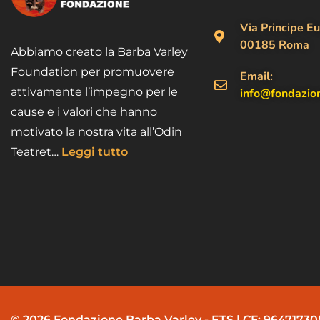
Via Principe Eu
00185 Roma
Abbiamo creato la Barba Varley
Foundation per promuovere
Email:
attivamente l’impegno per le
info@fondazio
cause e i valori che hanno
motivato la nostra vita all’Odin
Teatret…
Leggi tutto
© 2026 Fondazione Barba Varley - ETS | CF: 9647173