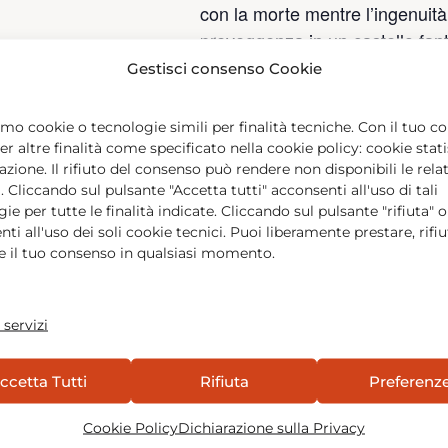
con la morte mentre l’ingenuità 
preveggenza in un castello fant
Link film:
https://www.youtube.c
Gestisci consenso Cookie
list=PLK8iTIUPsd3gcYu7utE
amo cookie o tecnologie simili per finalità tecniche. Con il tuo 
Partecipazione gratuita, richies
r altre finalità come specificato nella cookie policy: cookie stati
https://bit.ly/4pKTX2x
lazione. Il rifiuto del consenso può rendere non disponibili le rela
. Cliccando sul pulsante "Accetta tutti" acconsenti all'uso di tali
ie per tutte le finalità indicate. Cliccando sul pulsante "rifiuta" o
ti all'uso dei soli cookie tecnici. Puoi liberamente prestare, rifi
Salva nel tuo calendario
e il tuo consenso in qualsiasi momento.
 servizi
ccetta Tutti
Rifiuta
Preferenz
LUOGO
Cookie Policy
Dichiarazione sulla Privacy
Webinar
F