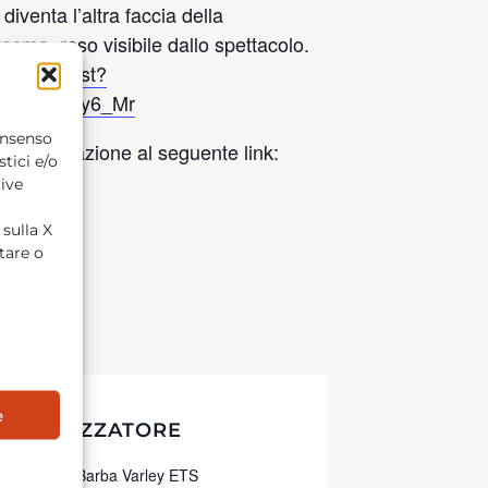
diventa l’altra faccia della
asma, reso visibile dallo spettacolo.
om/playlist?
mtddVsNn2y6_Mr
consenso
ta registrazione al seguente link:
stici e/o
tive
 sulla X
utare o
e
ORGANIZZATORE
ondazione Barba Varley ETS