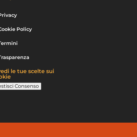
Privacy
Cookie Policy
Termini
Trasparenza
edi le tue scelte sui
okie
stisci Consenso