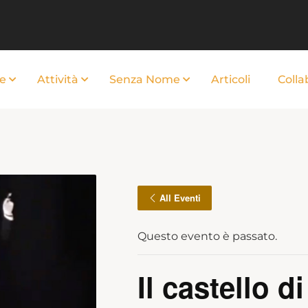
e
Attività
Senza Nome
Articoli
Colla
All Eventi
Questo evento è passato.
Il castello d