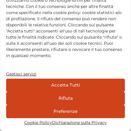
Utilizziamo cookie o tecnologie simili per finalità
Fondo Nazionale per lo Spettacolo dal Vivo) che in
tecniche. Con il tuo consenso anche per altre finalità
nessun modo contempla la ricerca artistica e la
come specificato nella cookie policy: cookie statistici e/o
costruzione di una sperimentazione culturale capace
di profilazione. Il rifiuto del consenso può rendere non
di incidere sulla società. E molti di questi
disponibili le relative funzioni. Cliccando sul pulsante
soccombono in una società darwinianamente legata
"Accetta tutti" acconsenti all'uso di tali tecnologie per
all’apparire, al produrre apparenza.
tutte le finalità indicate. Cliccando sul pulsante "rifiuta" o
sulla X acconsenti all'uso dei soli cookie tecnici. Puoi
Affinché le pratiche e le metodologie, le teorie e le
liberamente prestare, rifiutare o revocare il tuo consenso
strategie messe a punto da centinaia di gruppi nei
in qualsiasi momento.
più disparati angoli del mondo nell’ultimo secolo
possano davvero diventare Tradizione è necessario
costruire un sistema che renda effettivamente
Gestisci servizi
possibile la trasmissione. Se è vero che questa
Accetta Tutti
Tradizione rappresenta una pietra fondamentale del
Teatro mondiale, se è vero che i suoi principi e le sue
istanze poetiche e politiche contengono questioni e
Rifiuta
domande ancora necessarie, se vediamo in essa
l’ultimo baluardo di difesa contro un consumismo
Preferenze
dell’arte e una mercificazione dell’artista dilagante,
Cookie Policy
Dichiarazione sulla Privacy
abbiamo il dovere di responsabilizzarci rispetto alla
sua cura e diffusione.