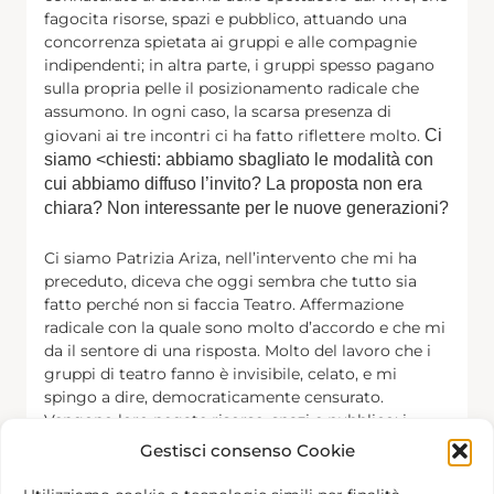
fagocita risorse, spazi e pubblico, attuando una
concorrenza spietata ai gruppi e alle compagnie
indipendenti; in altra parte, i gruppi spesso pagano
sulla propria pelle il posizionamento radicale che
assumono. In ogni caso, la scarsa presenza di
giovani ai tre incontri ci ha fatto riflettere molto.
Ci
siamo <chiesti: abbiamo sbagliato le modalità con
cui abbiamo diffuso l’invito? La proposta non era
chiara? Non interessante per le nuove generazioni?
Ci siamo Patrizia Ariza, nell’intervento che mi ha
preceduto, diceva che oggi sembra che tutto sia
fatto perché non si faccia Teatro. Affermazione
radicale con la quale sono molto d’accordo e che mi
da il sentore di una risposta. Molto del lavoro che i
gruppi di teatro fanno è invisibile, celato, e mi
spingo a dire, democraticamente censurato.
Vengono loro negate risorse, spazi e pubblico; i
gruppi si vedono costretti ad una normativa
Gestisci consenso Cookie
asfissiante (basti pensare ai requisiti minimi richiesti
dal ministero per essere riconosciuti nell’ambito del